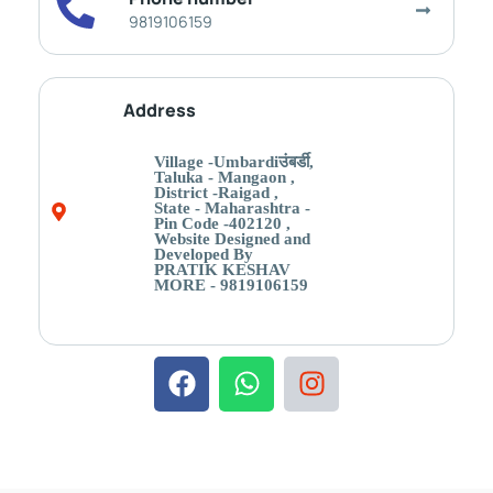
9819106159
Address
Village -Umbardiउंबर्डी,
Taluka - Mangaon ,
District -Raigad ,
State - Maharashtra -
Pin Code -402120 ,
Website Designed and
Developed By
PRATIK KESHAV
MORE - 9819106159
F
W
I
a
h
n
c
a
s
e
t
t
b
s
a